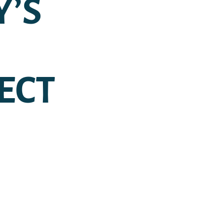
Y’S
ECT