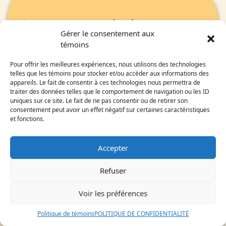
La page que vous recherchez est 
Gérer le consentement aux
inaccessible ou n'existe plus.
témoins
Pour offrir les meilleures expériences, nous utilisons des technologies
telles que les témoins pour stocker et/ou accéder aux informations des
Retournez vers l'accueil pour apprendre 
appareils. Le fait de consentir à ces technologies nous permettra de
traiter des données telles que le comportement de navigation ou les ID
plus sur les Nations avec les ressources 
uniques sur ce site. Le fait de ne pas consentir ou de retirer son
consentement peut avoir un effet négatif sur certaines caractéristiques
pédagogiques.  
et fonctions.
Accepter
Refuser
Voir les préférences
Politique de témoins
POLITIQUE DE CONFIDENTIALITÉ