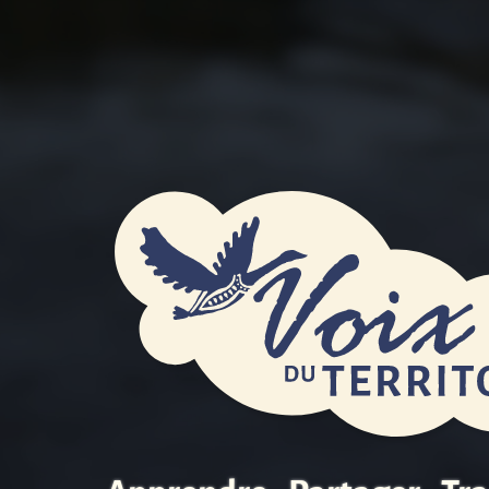
Les
Voix
du
Territoi