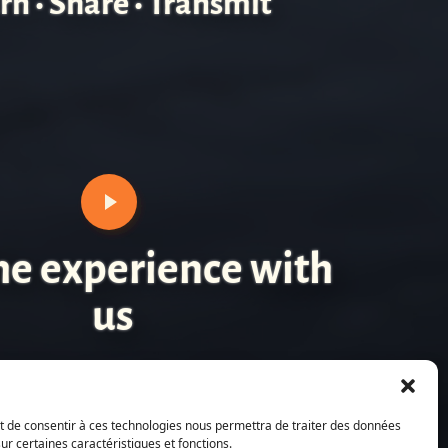
rn • Share • Transmit
the experience with
us
ait de consentir à ces technologies nous permettra de traiter des données
ur certaines caractéristiques et fonctions.