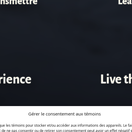
ransmettre
Lea
rience
Live 
Gérer le consentement aux témoins
s que les témoins pour stocker et/ou accéder aux informations des appareils. Le f
t de ne pas consentir ou de retirer son consentement peut avoir un effet négatif s